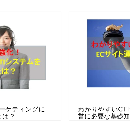
コールセンターシステムを導入す
メリットとデメリット
コールセンターの言葉遣いを総ざ
い！
コールセンターのモニタリング機
を徹底解説！評価基準や成功する
法とは？
コールセンター業務の効率化の方
は
インサイドセールスツールのおす
め6種！
マーケティングに
わかりやすいCT
とは？
営に必要な基礎知