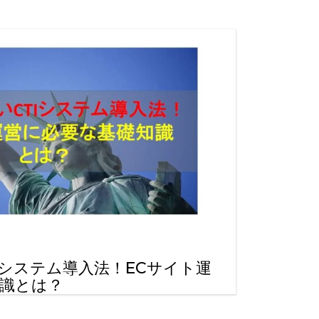
る
ら
能
方
法
す
Iシステム導入法！ECサイト運
識とは？