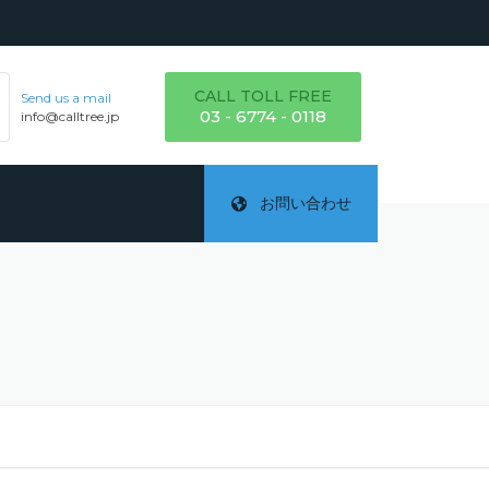
CALL TOLL FREE
Send us a mail
03 - 6774 - 0118
info@calltree.jp
お問い合わせ
月
ご
テ
詳