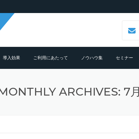
導入効果
ご利用にあたって
ノウハウ集
セミナー
数字で見るCALLTREE
必要機材・推奨環境
コールセンターシステムとは？
MONTHLY ARCHIVES: 7
導入効果シュミレーション
ご利用までの流れ
CTIシステムとは？導入メリットも
紹介
導入の前におさえておきたいポイン
よくある質問
ト
クラウド型CTIコールセンターシス
ムとは？
テレマーケティングシステム機能
細