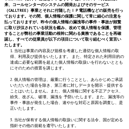
来、コールセンターのシステムの開発およびそのサービス
（CALLTREE）事業とそれに付随したＩＰ電話機などの販売を行っ
ております。その間、個人情報の保護に関して常に細心の注意を
払っておりますが、昨今の個人情報の漏洩等の事件・事故が頻繁
に取り沙汰されている状況を鑑み、改めて個人情報を保護、管理
することが弊社の事業活動の根幹に関わる責務であることを再確
認し、すべての従業員が以下の項目について取り組むべく宣言い
たします。
1. 当社は事業の内容及び規模を考慮した適切な個人情報の取
得、利用及び提供をいたします。 また、特定された利用目的の
達成に必要な範囲を超えた個人情報の取扱いを行わないととも
にそのための措置を講じます。
2. 個人情報の管理は、厳重に行うこととし、あらかじめご承諾
いただいた場合を除き、第三者に対しデータを開示・提供する
ことはいたしません。また、個人情報に関する不正アクセス、
紛失、改ざん、破壊、漏洩を 予防いたします。また、漏洩等の
事件・事故が発生した場合、速やかな対応と原因を調査し、是
正いたします。
3. 当社が保有する個人情報の取扱いに関する法令、国が定める
指針その他の規範を遵守いたします。