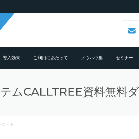
導入効果
ご利用にあたって
ノウハウ集
セミナー
数字で見るCALLTREE
必要機材・推奨環境
コールセンターシステムとは？
テムCALLTREE資料無料
導入効果シュミレーション
ご利用までの流れ
CTIシステムとは？導入メリットも
紹介
導入の前におさえておきたいポイン
よくある質問
ト
クラウド型CTIコールセンターシス
ムとは？
ンロード
テレマーケティングシステム機能
細