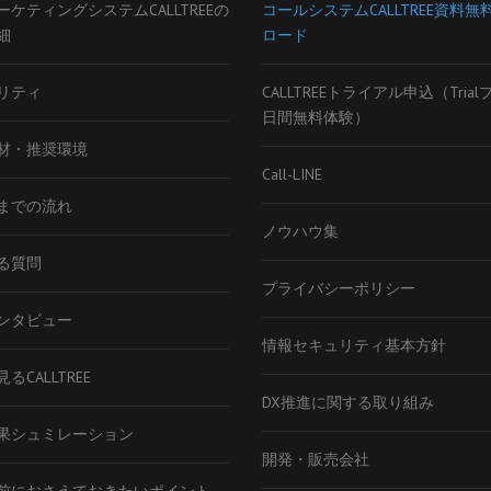
ーケティングシステムCALLTREEの
コールシステムCALLTREE資料無
細
ロード
リティ
CALLTREEトライアル申込（Tria
日間無料体験）
材・推奨環境
Call-LINE
までの流れ
ノウハウ集
る質問
プライバシーポリシー
ンタビュー
情報セキュリティ基本方針
るCALLTREE
DX推進に関する取り組み
果シュミレーション
開発・販売会社