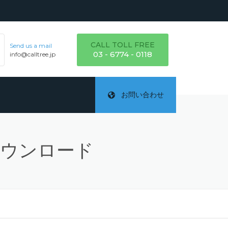
CALL TOLL FREE
Send us a mail
03 - 6774 - 0118
info@calltree.jp
お問い合わせ
ダウンロード
ご
テ
詳