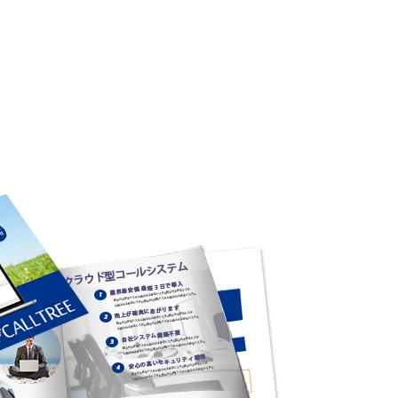
る
ら
能
方
法
す