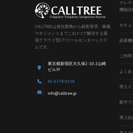
テレマ
機能詳
セキュ
CALLTREEは発信業務から顧客管理、稼働
マネジメントまでこれ1つで解決する最
強クラウド型CTIコールセンターシステ
必要機
ムです。
ご利用
東京都新宿区大久保2-10-2山崎
ビル3F
よくあ
03-6774-0118
導入イ
info@calltree.jp
数字で見
導入効