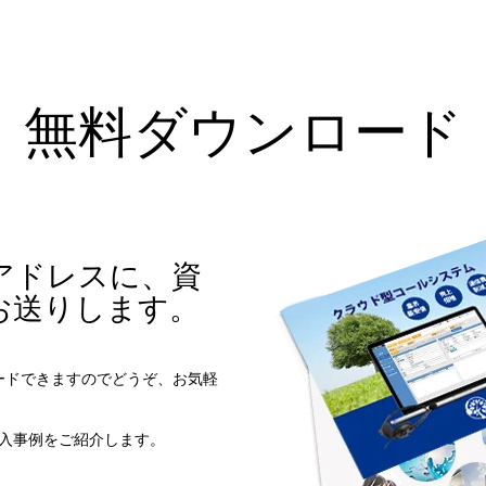
コールセンターシステムを導入す
メリットとデメリット
無料ダウンロード
コールセンターの言葉遣いを総ざ
い！
コールセンターのモニタリング機
を徹底解説！評価基準や成功する
法とは？
アドレスに、資
コールセンター業務の効率化の方
お送りします。
は
インサイドセールスツールのおす
ードできますのでどうぞ、お気軽
め6種！
、導入事例をご紹介します。