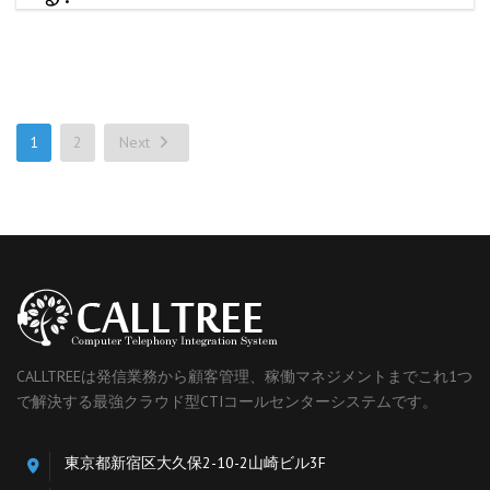
投
1
2
Next
稿
ナ
ビ
ゲ
ー
シ
ョ
CALLTREEは発信業務から顧客管理、稼働マネジメントまでこれ1つ
ン
で解決する最強クラウド型CTIコールセンターシステムです。
東京都新宿区大久保2-10-2山崎ビル3F