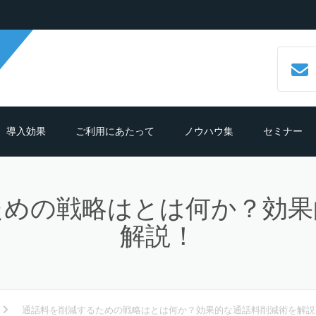
導入効果
ご利用にあたって
ノウハウ集
セミナー
数字で見るCALLTREE
必要機材・推奨環境
コールセンターシステムとは？
ための戦略はとは何か？効果
導入効果シュミレーション
ご利用までの流れ
CTIシステムとは？導入メリットも
紹介
解説！
導入の前におさえておきたいポイン
よくある質問
ト
クラウド型CTIコールセンターシス
ムとは？
テレマーケティングシステム機能
通話料を削減するための戦略はとは何か？効果的な通話料削減術を解説
細