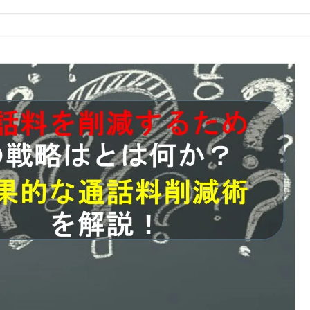
コールセンターシステムを導入す
メリットとデメリット
コールセンターの言葉遣いを総ざ
い！
コールセンターのモニタリング機
を徹底解説！評価基準や成功する
法とは？
コールセンター業務の効率化の方
は
インサイドセールスツールのおす
め6種！