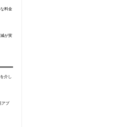
額な料金
削減が実
トを介し
話アプ