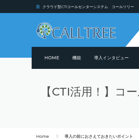
クラウド型CTIコールセンターシステム コールツリー
HOME
機能
導入インタビュー
機能詳細
【CTI活用！】コ
セキュリティ
Home
導入の前におさえておきたいポイント