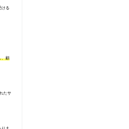
受ける
し、顧
されたサ
ありま