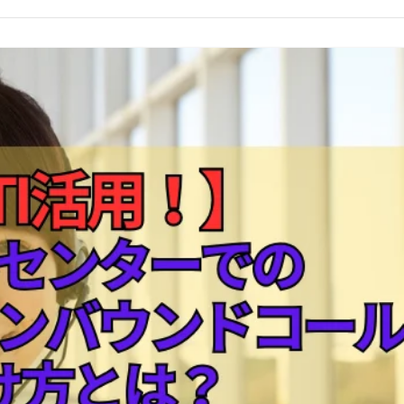
コールセンターシステムを導入す
メリットとデメリット
コールセンターの言葉遣いを総ざ
い！
コールセンターのモニタリング機
を徹底解説！評価基準や成功する
法とは？
コールセンター業務の効率化の方
は
インサイドセールスツールのおす
め6種！