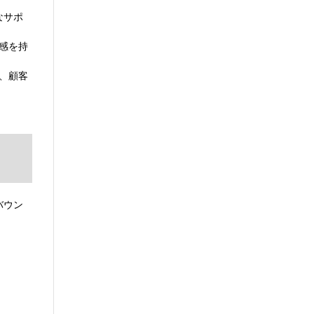
なサポ
感を持
、顧客
バウン