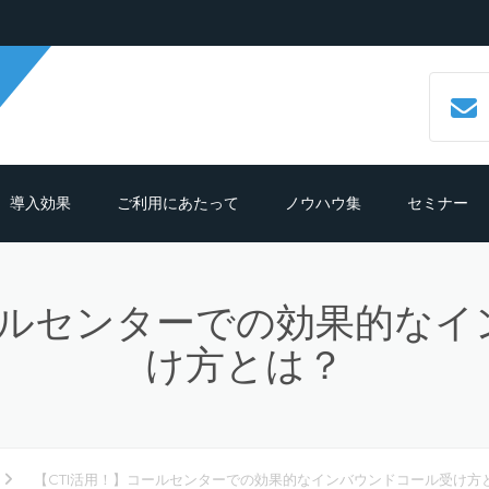
導入効果
ご利用にあたって
ノウハウ集
セミナー
数字で見るCALLTREE
必要機材・推奨環境
コールセンターシステムとは？
ールセンターでの効果的な
導入効果シュミレーション
ご利用までの流れ
CTIシステムとは？導入メリットも
紹介
け方とは？
導入の前におさえておきたいポイン
よくある質問
ト
クラウド型CTIコールセンターシス
ムとは？
テレマーケティングシステム機能
【CTI活用！】コールセンターでの効果的なインバウンドコール受け方
細