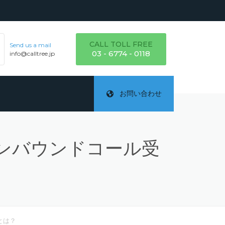
CALL TOLL FREE
Send us a mail
03 - 6774 - 0118
info@calltree.jp
お問い合わせ
インバウンドコール受
ご
テ
詳
とは？