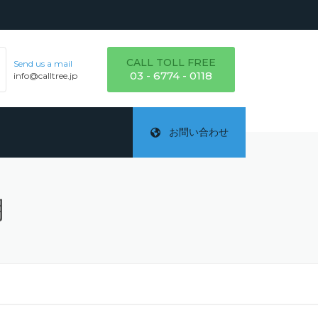
CALL TOLL FREE
Send us a mail
03 - 6774 - 0118
info@calltree.jp
お問い合わせ
月
ご
テ
詳