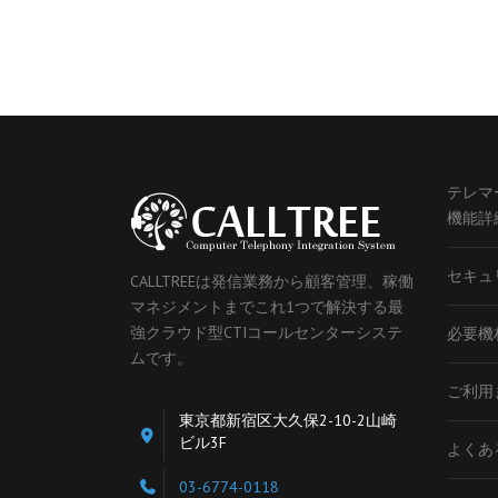
テレマ
機能詳
セキュ
CALLTREEは発信業務から顧客管理、稼働
マネジメントまでこれ1つで解決する最
強クラウド型CTIコールセンターシステ
必要機
ムです。
ご利用
東京都新宿区大久保2-10-2山崎
ビル3F
よくあ
03-6774-0118