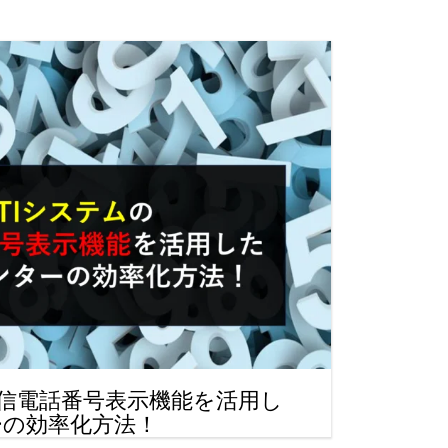
る
ら
能
方
法
す
発信電話番号表示機能を活用し
ーの効率化方法！