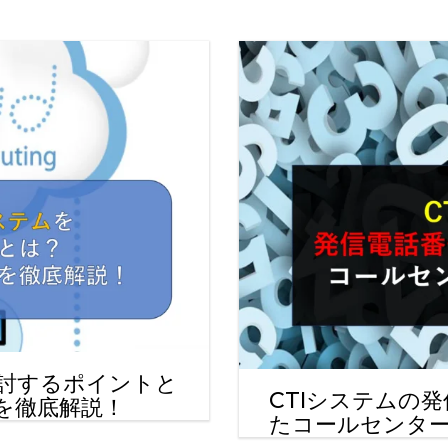
コールセンターシステムを導入す
メリットとデメリット
コールセンターの言葉遣いを総ざ
い！
コールセンターのモニタリング機
を徹底解説！評価基準や成功する
法とは？
コールセンター業務の効率化の方
は
インサイドセールスツールのおす
め6種！
討するポイントと
CTIシステムの
を徹底解説！
たコールセンタ