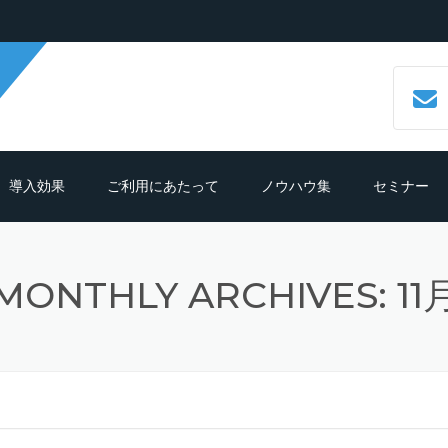
導入効果
ご利用にあたって
ノウハウ集
セミナー
数字で見るCALLTREE
必要機材・推奨環境
コールセンターシステムとは？
MONTHLY ARCHIVES: 11
導入効果シュミレーション
ご利用までの流れ
CTIシステムとは？導入メリットも
紹介
導入の前におさえておきたいポイン
よくある質問
ト
クラウド型CTIコールセンターシス
ムとは？
テレマーケティングシステム機能
細