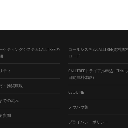
ーケティングシステムCALLTREEの
コールシステムCALLTREE資料無
細
ロード
リティ
CALLTREEトライアル申込（Tria
日間無料体験）
材・推奨環境
Call-LINE
までの流れ
ノウハウ集
る質問
プライバシーポリシー