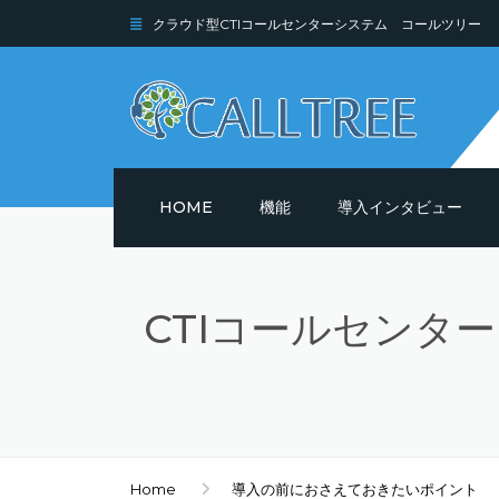
クラウド型CTIコールセンターシステム コールツリー
HOME
機能
導入インタビュー
機能詳細
CTIコールセンタ
セキュリティ
Home
導入の前におさえておきたいポイント