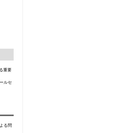
する重要
コールセ
よる問