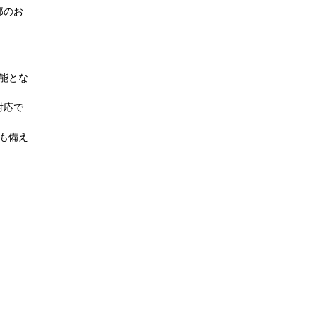
部のお
能とな
対応で
も備え