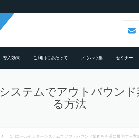
導入効果
ご利用にあたって
ノウハウ集
セミナー
数字で見るCALLTREE
必要機材・推奨環境
コールセンターシステムとは？
ーシステムでアウトバウン
導入効果シュミレーション
ご利用までの流れ
CTIシステムとは？導入メリットも
紹介
る方法
導入の前におさえておきたいポイン
よくある質問
ト
クラウド型CTIコールセンターシス
ムとは？
テレマーケティングシステム機能
CTIコールセンターシステムでアウトバウンド業務を円滑に展開する方
細