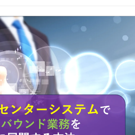
コールセンターシステムを導入す
メリットとデメリット
コールセンターの言葉遣いを総ざ
い！
コールセンターのモニタリング機
を徹底解説！評価基準や成功する
法とは？
コールセンター業務の効率化の方
は
インサイドセールスツールのおす
め6種！