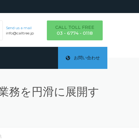
CALL TOLL FREE
Send us a mail
03 - 6774 - 0118
info@calltree.jp
お問い合わせ
ド業務を円滑に展開す
ご
テ
詳
法