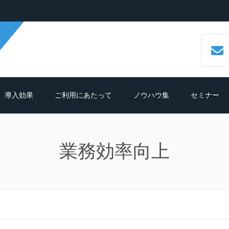
導入効果
ご利用にあたって
ノウハウ集
セミナー
数字で見るCALLTREE
必要機材・推奨環境
コールセンターシステムとは？
業務効率向上
導入効果シュミレーション
ご利用までの流れ
CTIシステムとは？導入メリットも
紹介
導入の前におさえておきたいポイン
よくある質問
ト
クラウド型CTIコールセンターシス
ムとは？
テレマーケティングシステム機能
細