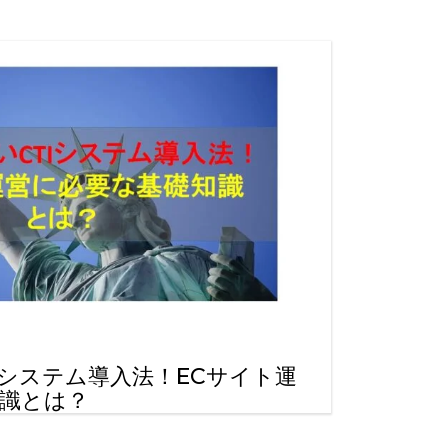
る
ら
能
方
法
す
Iシステム導入法！ECサイト運
識とは？