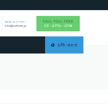
CALL TOLL FREE
Send us a mail
03 - 6774 - 0118
info@calltree.jp
お問い合わせ
ご
テ
詳