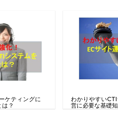
コールセンターシステムを導入す
メリットとデメリット
コールセンターの言葉遣いを総ざ
い！
コールセンターのモニタリング機
を徹底解説！評価基準や成功する
法とは？
コールセンター業務の効率化の方
は
インサイドセールスツールのおす
め6種！
マーケティングに
わかりやすいCT
とは？
営に必要な基礎知