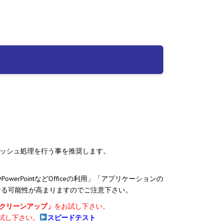
る
ら
能
方
法
キャッシュ処理を行う事を推奨します。
す
werPointなどOfficeの利用」「アプリケーションの
重くなる可能性が高まりますのでご注意下さい。
ククリーンアップ」
をお試し下さい。
試し下さい。
スピードテスト