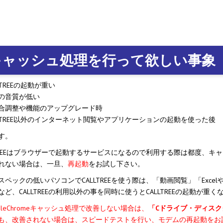
コールセンターシステムを導入す
メリットとデメリット
キャッシュ処理を行って欲しい事象
コールセンターの言葉遣いを総ざ
い！
LTREEの起動が重い
コールセンターのモニタリング機
の音質が低い
を徹底解説！評価基準や成功する
合調整や機能のアップグレード時
法とは？
LLTREE以外のインターネット閲覧やアプリケーションの起動を使った後
コールセンター業務の効率化の方
す。
は
LTREEはブラウザーで起動するサービスになるので利用する際は都度、
れない場合は、一旦、
再起動
をお試し下さい。
インサイドセールスツールのおす
め6種！
ペックの低いパソコンでCALLTREEを使う際は、「動画閲覧」「ExcelやPo
など、CALLTREEの利用以外の事を同時に使うとCALLTREEの起動が
gleChromeキャッシュ処理で改善しない場合は、
「Cドライブ・ディス
も、改善されない場合は、スピードテストを行い、モデムの再起動をお