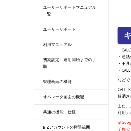
ユーザーサポートマニュアル
一覧
ユーザーサポート
利用マニュアル
・CAL
・通話
初期設定～運用開始までの手
・不具
順
・CA
などで
管理画面の機能
CAL
解消さ
オペレータ画面の機能
また、ス
共通の機能・仕様
利用」
※Goo
BIZアカウントの権限範囲
それで