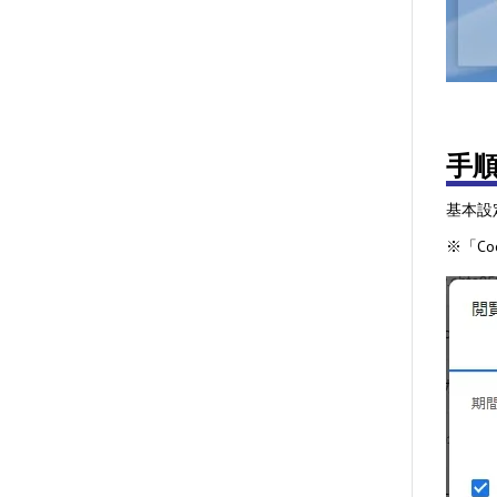
手
基本設
※「C