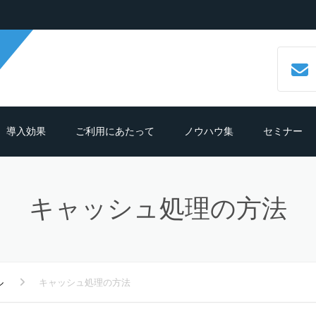
導入効果
ご利用にあたって
ノウハウ集
セミナー
数字で見るCALLTREE
必要機材・推奨環境
コールセンターシステムとは？
キャッシュ処理の方法
導入効果シュミレーション
ご利用までの流れ
CTIシステムとは？導入メリットも
紹介
導入の前におさえておきたいポイン
よくある質問
ト
クラウド型CTIコールセンターシス
ムとは？
ル
キャッシュ処理の方法
テレマーケティングシステム機能
細