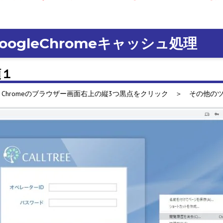
oogleChromeキャッシュ処理
順１
gle Chromeのブラウザー画面右上の縦3つ黒点をクリック ＞ その他