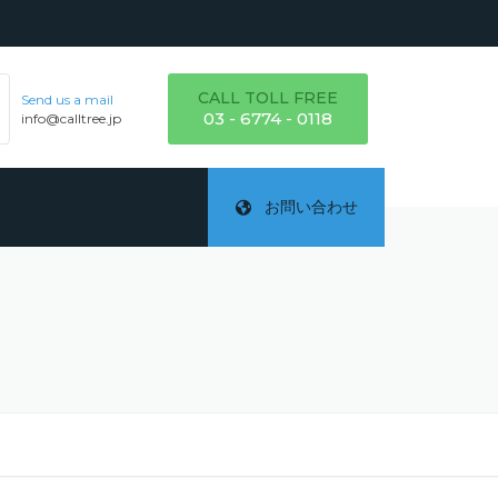
CALL TOLL FREE
Send us a mail
03 - 6774 - 0118
info@calltree.jp
お問い合わせ
ご
テ
詳