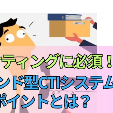
コールセンターシステムを導入す
メリットとデメリット
コールセンターの言葉遣いを総ざ
い！
コールセンターのモニタリング機
を徹底解説！評価基準や成功する
法とは？
コールセンター業務の効率化の方
は
インサイドセールスツールのおす
め6種！