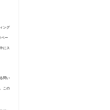
ィング
タベー
中にス
る問い
。この