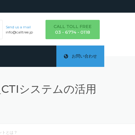
CALL TOLL FREE
Send us a mail
03 - 6774 - 0118
info@calltree.jp
お問い合わせ
CTIシステムの活用
ご
テ
詳
ントとは？