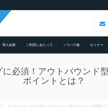
導入効果
ご利用にあたって
ノウハウ集
セミナー
数字で見るCALLTREE
必要機材・推奨環境
コールセンターシステムとは？
に必須！アウトバウンド型
導入効果シュミレーション
ご利用までの流れ
CTIシステムとは？導入メリットも
紹介
ポイントとは？
導入の前におさえておきたいポイン
よくある質問
ト
クラウド型CTIコールセンターシス
ムとは？
テレマーケティングシステム機能
テレマーケティングに必須！アウトバウンド型CTIシステムの活用ポイ
細