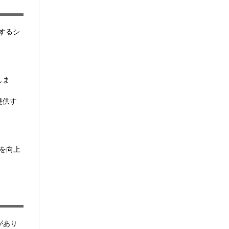
化するシ
しま
提供す
を向上
があり