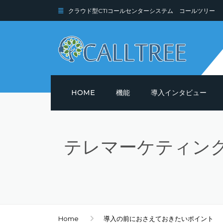
クラウド型CTIコールセンターシステム コールツリー
HOME
機能
導入インタビュー
機能詳細
テレマーケティング
セキュリティ
Home
導入の前におさえておきたいポイント