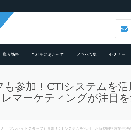
導入効果
ご利用にあたって
ノウハウ集
セミナー
数字で見るCALLTREE
必要機材・推奨環境
コールセンターシステムとは？
も参加！CTIシステムを
導入効果シュミレーション
ご利用までの流れ
CTIシステムとは？導入メリットも
紹介
テレマーケティングが注目を
導入の前におさえておきたいポイン
よくある質問
ト
クラウド型CTIコールセンターシス
ムとは？
テレマーケティングシステム機能
アルバイトスタッフも参加！CTIシステムを活用した新規開拓営業手法
細