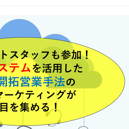
コールセンターシステムを導入す
メリットとデメリット
コールセンターの言葉遣いを総ざ
い！
コールセンターのモニタリング機
を徹底解説！評価基準や成功する
法とは？
コールセンター業務の効率化の方
は
インサイドセールスツールのおす
め6種！