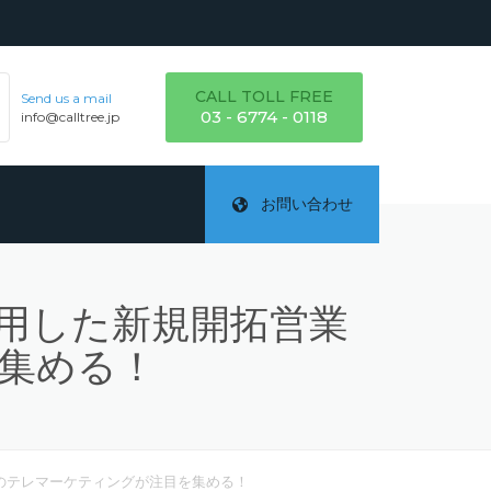
CALL TOLL FREE
Send us a mail
03 - 6774 - 0118
info@calltree.jp
お問い合わせ
活用した新規開拓営業
ご
集める！
テ
詳
のテレマーケティングが注目を集める！