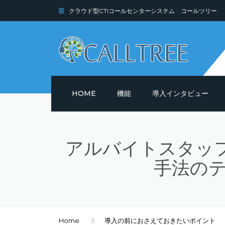
クラウド型CTIコールセンターシステム コールツリー
HOME
機能
導入インタビュー
機能詳細
アルバイトスタッフ
セキュリティ
手法の
Home
導入の前におさえておきたいポイント