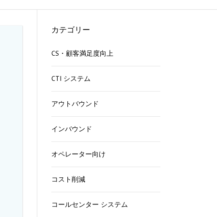
る
カテゴリー
CS・顧客満足度向上
ら
CTI システム
能
方
アウトバウンド
インバウンド
法
オペレーター向け
す
コスト削減
コールセンター システム