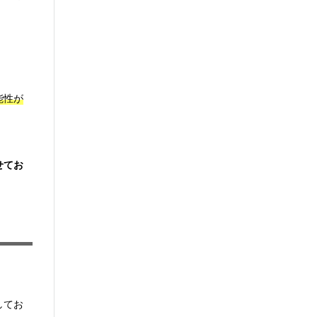
能性が
せてお
してお