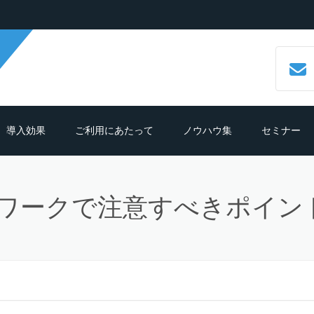
導入効果
ご利用にあたって
ノウハウ集
セミナー
数字で見るCALLTREE
必要機材・推奨環境
コールセンターシステムとは？
ワークで注意すべきポイン
導入効果シュミレーション
ご利用までの流れ
CTIシステムとは？導入メリットも
紹介
導入の前におさえておきたいポイン
よくある質問
ト
クラウド型CTIコールセンターシス
ムとは？
テレマーケティングシステム機能
細