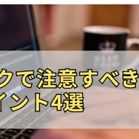
コールセンターシステムを導入す
メリットとデメリット
コールセンターの言葉遣いを総ざ
い！
コールセンターのモニタリング機
を徹底解説！評価基準や成功する
法とは？
コールセンター業務の効率化の方
は
インサイドセールスツールのおす
め6種！