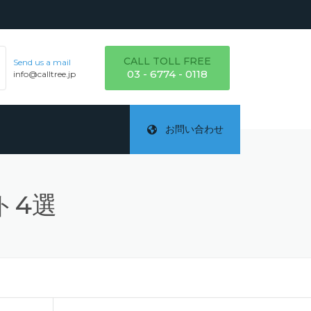
CALL TOLL FREE
Send us a mail
03 - 6774 - 0118
info@calltree.jp
お問い合わせ
ト4選
ご
テ
詳