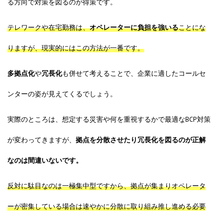
る方向で対策を図るのが得策です。
テレワークや在宅勤務は、
オペレーターに負担を強いる
ことにな
りますが、現実的にはこの方法が一番です。
多拠点化
や
冗長化
も併せて考えることで、企業に適したコールセ
ンターの姿が見えてくるでしょう。
実際のところは、想定する災害や何を重視するかで最適なBCP対策
が変わってきますが、
拠点を分散させたり冗長化を図るのが正解
なのは間違いないです。
反対に駄目なのは一極集中型
ですから、拠点が集まりオペレータ
ーが密集している場合は速やかに分散に取り組み推し進める必要