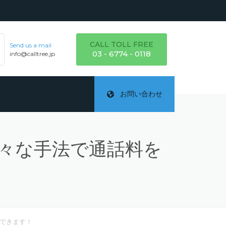
CALL TOLL FREE
Send us a mail
03 - 6774 - 0118
info@calltree.jp
お問い合わせ
々な手法で通話料を
ご
テ
詳
できます！