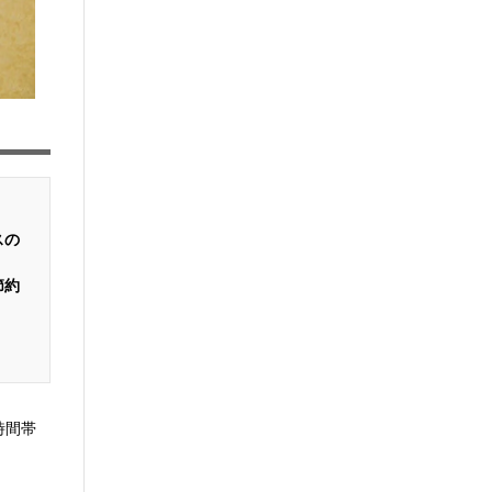
スの
節約
時間帯