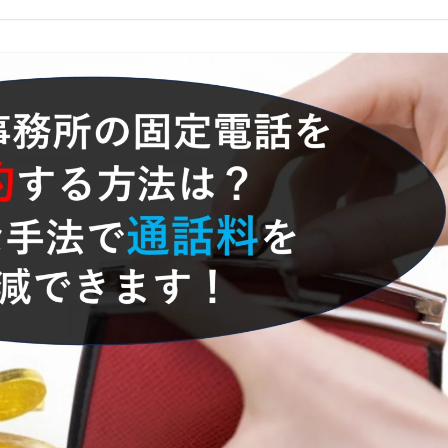
コールセンターシステムを導入す
メリットとデメリット
コールセンターの言葉遣いを総ざ
い！
コールセンターのモニタリング機
を徹底解説！評価基準や成功する
法とは？
コールセンター業務の効率化の方
は
インサイドセールスツールのおす
め6種！