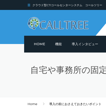
クラウド型CTIコールセンターシステム コールツリー
HOME
機能
導入インタビュー
機能詳細
自宅や事務所の固
セキュリティ
Home
導入の前におさえておきたいポイント