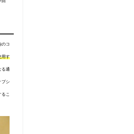
今回
内のコ
使用す
なる通
オプシ
するこ