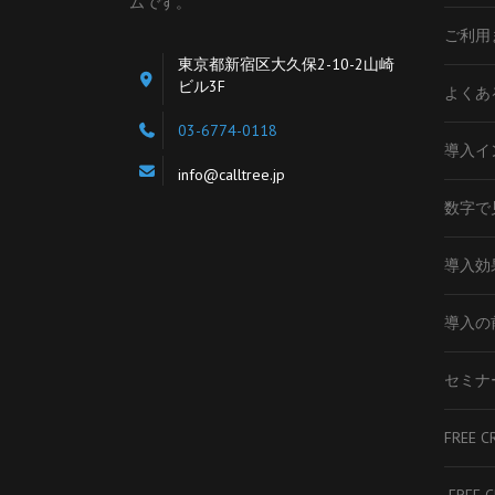
ムです。
ご利用
東京都新宿区大久保2-10-2山崎
ビル3F
よくあ
03-6774-0118
導入イ
info@calltree.jp
数字で見
導入効
導入の
セミナ
FREE C