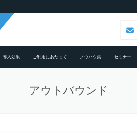
導入効果
ご利用にあたって
ノウハウ集
セミナー
数字で見るCALLTREE
必要機材・推奨環境
コールセンターシステムとは？
アウトバウンド
導入効果シュミレーション
ご利用までの流れ
CTIシステムとは？導入メリットも
紹介
導入の前におさえておきたいポイン
よくある質問
ト
クラウド型CTIコールセンターシス
ムとは？
テレマーケティングシステム機能
細