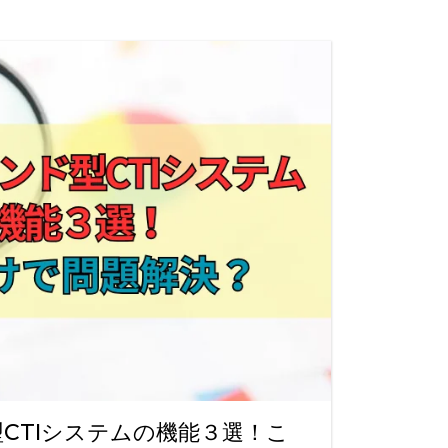
る
ら
能
方
法
す
CTIシステムの機能３選！こ