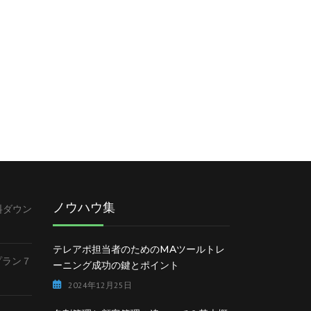
ノウハウ集
料ダウン
テレアポ担当者のためのMAツールトレ
lプラン７
ーニング成功の鍵とポイント
2024年12月25日