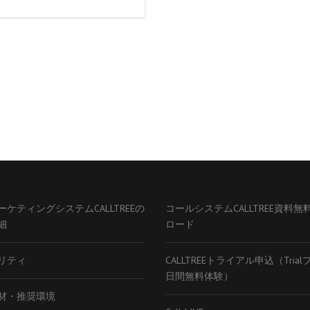
ーケティングシステムCALLTREEの
コールシステムCALLTREE資料無
細
ロード
リティ
CALLTREEトライアル申込（Tria
日間無料体験）
材・推奨環境