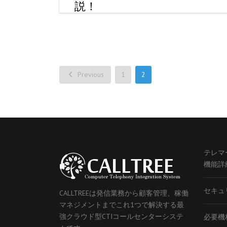
説！
投
Previous
1
2
稿
ナ
ビ
ゲ
ー
テレマ
シ
機能詳
ョ
ン
セキュ
CALLTREEは発信業務から顧客管理、稼働
マネジメントまでこれ1つで解決する最
強クラウド型CTIコールセンターシステ
必要機