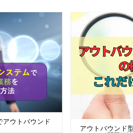
コールセンターシステムを導入す
メリットとデメリット
コールセンターの言葉遣いを総ざ
い！
コールセンターのモニタリング機
を徹底解説！評価基準や成功する
法とは？
コールセンター業務の効率化の方
は
インサイドセールスツールのおす
め6種！
でアウトバウンド
アウトバウンド型