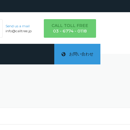
CALL TOLL FREE
Send us a mail
03 - 6774 - 0118
info@calltree.jp
お問い合わせ
ご
テ
詳