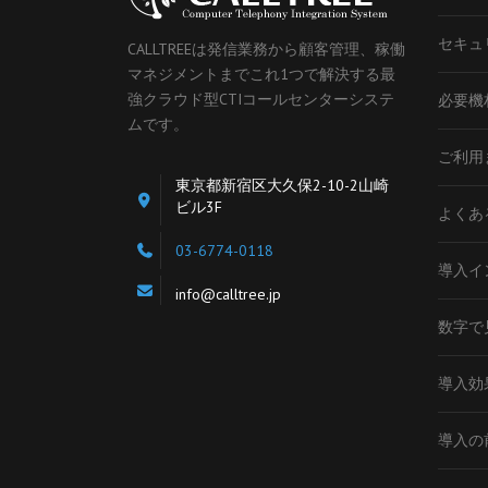
セキュ
CALLTREEは発信業務から顧客管理、稼働
マネジメントまでこれ1つで解決する最
強クラウド型CTIコールセンターシステ
必要機
ムです。
ご利用
東京都新宿区大久保2-10-2山崎
ビル3F
よくあ
03-6774-0118
導入イ
info@calltree.jp
数字で見
導入効
導入の