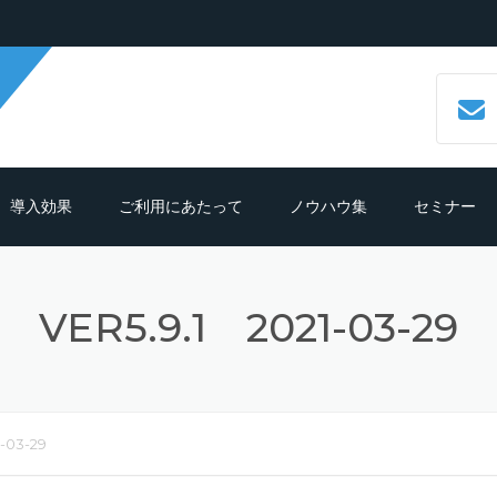
導入効果
ご利用にあたって
ノウハウ集
セミナー
数字で見るCALLTREE
必要機材・推奨環境
コールセンターシステムとは？
VER5.9.1 2021-03-29
導入効果シュミレーション
ご利用までの流れ
CTIシステムとは？導入メリットも
紹介
導入の前におさえておきたいポイン
よくある質問
ト
クラウド型CTIコールセンターシス
ムとは？
1-03-29
テレマーケティングシステム機能
細