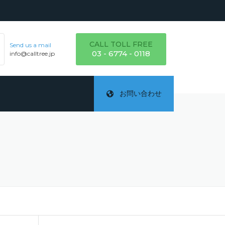
CALL TOLL FREE
Send us a mail
03 - 6774 - 0118
info@calltree.jp
お問い合わせ
ご
テ
詳