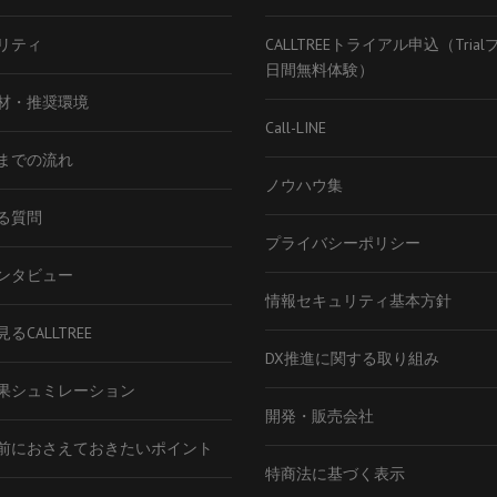
リティ
CALLTREEトライアル申込（Tria
日間無料体験）
材・推奨環境
Call-LINE
までの流れ
ノウハウ集
る質問
プライバシーポリシー
ンタビュー
情報セキュリティ基本方針
るCALLTREE
DX推進に関する取り組み
果シュミレーション
開発・販売会社
前におさえておきたいポイント
特商法に基づく表示