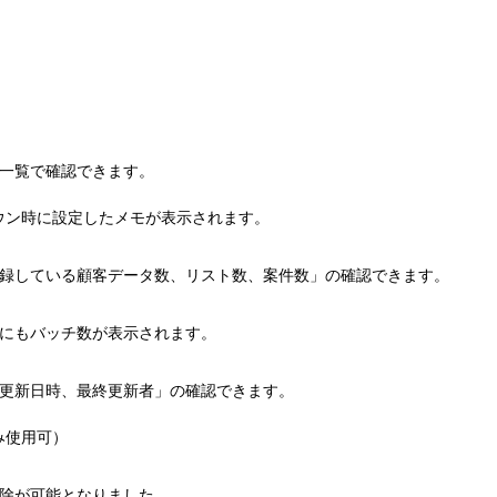
コールセンターシステムを導入す
メリットとデメリット
コールセンターの言葉遣いを総ざ
い！
を一覧で確認できます。
コールセンターのモニタリング機
ウン時に設定したメモが表示されます。
を徹底解説！評価基準や成功する
法とは？
登録している顧客データ数、リスト数、案件数」の確認できます。
コールセンター業務の効率化の方
は
」にもバッチ数が表示されます。
インサイドセールスツールのおす
の更新日時、最終更新者」の確認できます。
め6種！
み使用可）
解除が可能となりました。