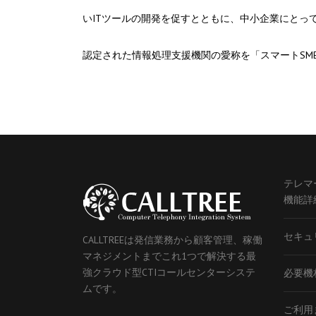
いITツールの開発を促すとともに、中小企業にとっ
認定された情報処理支援機関の愛称を「スマートSM
テレマ
機能詳
セキュ
CALLTREEは発信業務から顧客管理、稼働
マネジメントまでこれ1つで解決する最
強クラウド型CTIコールセンターシステ
必要機
ムです。
ご利用