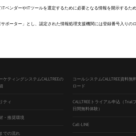
てITベンダーやITツールを選定するために必要となる情報を開示するた
Eサポーター」とし、認定された情報処理支援機関には登録番号入りの
ーケティングシステムCALLTREEの
コールシステムCALLTREE資料無
細
ロード
リティ
CALLTREEトライアル申込（Tria
日間無料体験）
材・推奨環境
Call-LINE
までの流れ