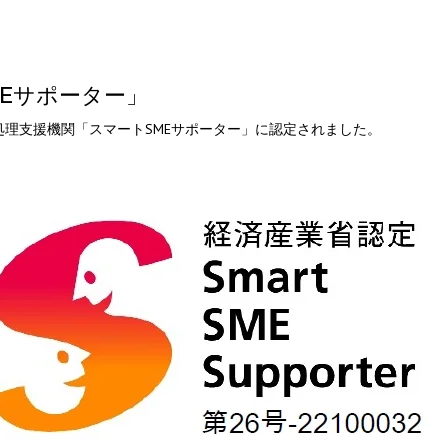
コールセンターシステムを導入す
メリットとデメリット
Eサポーター」
コールセンターの言葉遣いを総ざ
理支援機関「スマートSMEサポーター」に認定されました。
い！
コールセンターのモニタリング機
を徹底解説！評価基準や成功する
法とは？
コールセンター業務の効率化の方
は
インサイドセールスツールのおす
め6種！