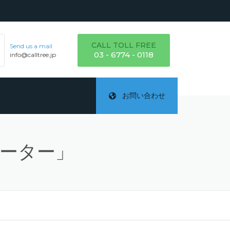
CALL TOLL FREE
Send us a mail
03 - 6774 - 0118
info@calltree.jp
お問い合わせ
ポーター」
ご
テ
詳