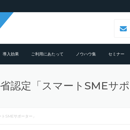
導入効果
ご利用にあたって
ノウハウ集
セミナー
数字で見るCALLTREE
必要機材・推奨環境
コールセンターシステムとは？
省認定「スマートSMEサ
導入効果シュミレーション
ご利用までの流れ
CTIシステムとは？導入メリットも
紹介
導入の前におさえておきたいポイン
よくある質問
ト
クラウド型CTIコールセンターシス
ムとは？
トSMEサポーター」
テレマーケティングシステム機能
細