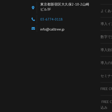
東京都新宿区大久保2-10-2山崎
ビル3F
よくあ
03-6774-0118
導入イ
info@calltree.jp
数字で見
導入効
導入の
セミナ
FREE C
FREE 
込み