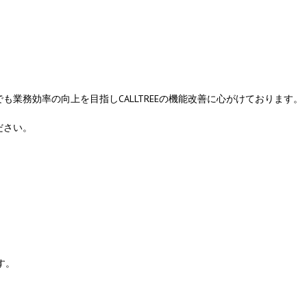
コールセンターシステムを導入す
メリットとデメリット
コールセンターの言葉遣いを総ざ
い！
業務効率の向上を目指しCALLTREEの機能改善に心がけております。
コールセンターのモニタリング機
ださい。
を徹底解説！評価基準や成功する
法とは？
コールセンター業務の効率化の方
は
インサイドセールスツールのおす
め6種！
す。