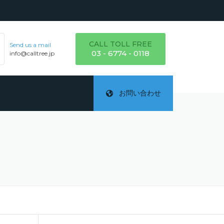
CALL TOLL FREE
Send us a mail
03 - 6774 - 0118
info@calltree.jp
お問い合わせ
ご
テ
詳