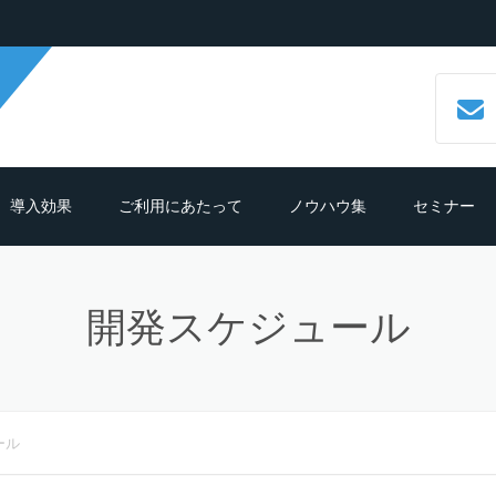
導入効果
ご利用にあたって
ノウハウ集
セミナー
数字で見るCALLTREE
必要機材・推奨環境
コールセンターシステムとは？
開発スケジュール
導入効果シュミレーション
ご利用までの流れ
CTIシステムとは？導入メリットも
紹介
導入の前におさえておきたいポイン
よくある質問
ト
クラウド型CTIコールセンターシス
ムとは？
ール
テレマーケティングシステム機能
細