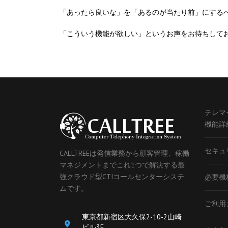
「あったら良いな」を「あるのが当たり前」にする
「こういう機能が欲しい」というお声をお待ちして
テレマ
機能詳
セキュ
CALLTREEは発信業務から顧客管理、稼働
マネジメントまでこれ1つで解決する最
強クラウド型CTIコールセンターシステ
必要機
ムです。
ご利用
東京都新宿区大久保2-10-2山崎
ビル3F