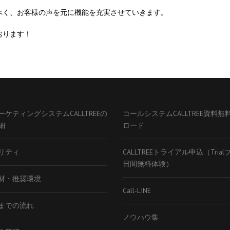
べく、お客様の声を元に機能を充実させていきます。
おります！
ーケティングシステムCALLTREEの
コールシステムCALLTREE資料無
細
ロード
リティ
CALLTREEトライアル申込（Tria
日間無料体験）
材・推奨環境
Call-LINE
までの流れ
ノウハウ集