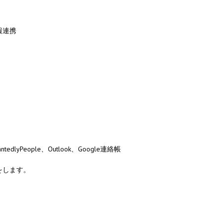
報連携
tedlyPeople、Outlook、Google連絡帳
をします。