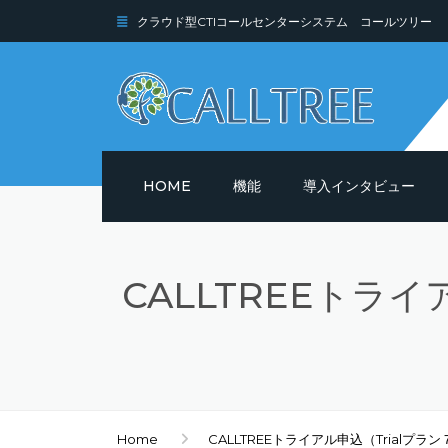
クラウド型CTIコールセンターシステム コールツリー
HOME
機能
導入インタビュー
機能詳細
CALLTREEトラ
セキュリティ
Home
CALLTREEトライアル申込（Trialプ