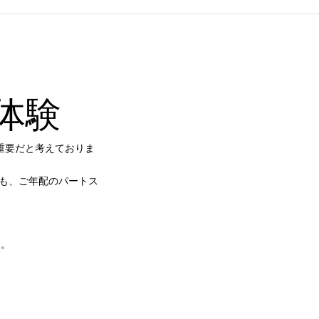
る
ら
料体験
能
方
が重要だと考えておりま
でも、ご年配のパートス
法
す
す。