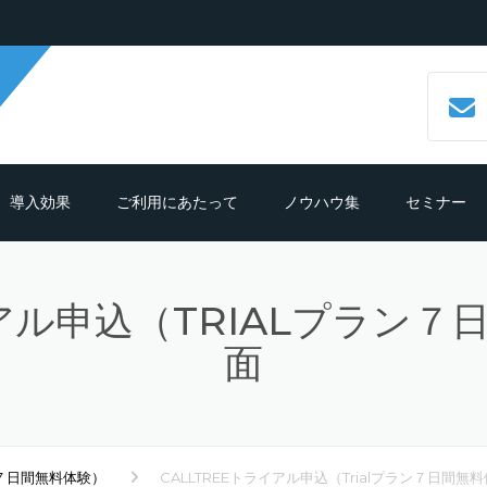
導入効果
ご利用にあたって
ノウハウ集
セミナー
数字で見るCALLTREE
必要機材・推奨環境
コールセンターシステムとは？
イアル申込（TRIALプラン
導入効果シュミレーション
ご利用までの流れ
CTIシステムとは？導入メリットも
紹介
面
導入の前におさえておきたいポイン
よくある質問
ト
クラウド型CTIコールセンターシス
ムとは？
テレマーケティングシステム機能
ラン７日間無料体験）
CALLTREEトライアル申込（Trialプラン７日間
細