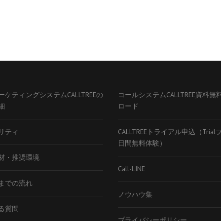
ーケティングシステムCALLTREEの
コールシステムCALLTREE資料無
細
ロード
リティ
CALLTREEトライアル申込（Tria
日間無料体験）
材・推奨環境
Call-LINE
までの流れ
ノウハウ集
る質問
プライバシーポリシー