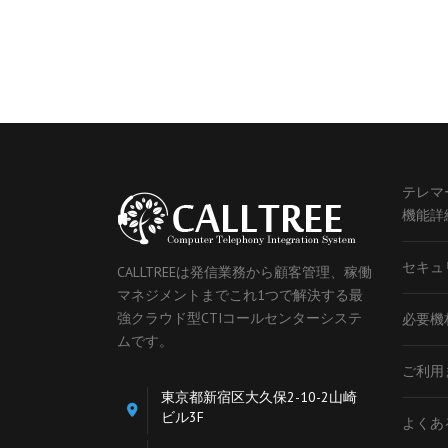
テレマ
機能詳
セキュ
CALLTREEは発信業務から顧客管理、稼働
マネジメントまでこれ1つで解決する最
強クラウド型CTIコールセンターシステ
必要機
ムです。
ご利用
東京都新宿区大久保2-10-2山崎
ビル3F
よくあ