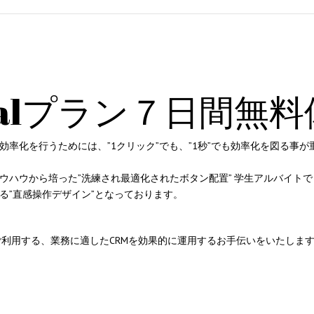
コールセンターシステムを導入す
メリットとデメリット
コールセンターの言葉遣いを総ざ
い！
ialプラン７日間無
コールセンターのモニタリング機
を徹底解説！評価基準や成功する
効率化を行うためには、”1クリック”でも、”1秒”でも効率化を図る事
法とは？
ウハウから培った”洗練され最適化されたボタン配置” 学生アルバイト
コールセンター業務の効率化の方
る”直感操作デザイン”となっております。
は
インサイドセールスツールのおす
様がご利用する、業務に適したCRMを効果的に運用するお手伝いをいたしま
め6種！