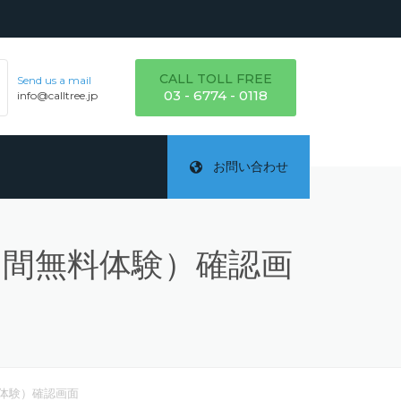
CALL TOLL FREE
Send us a mail
03 - 6774 - 0118
info@calltree.jp
お問い合わせ
７日間無料体験）確認画
ご
テ
詳
無料体験）確認画面