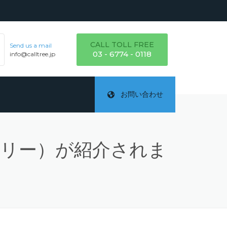
CALL TOLL FREE
Send us a mail
03 - 6774 - 0118
info@calltree.jp
お問い合わせ
ルツリー）が紹介されま
ご
テ
詳