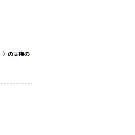
る
ら
能
方
法
す