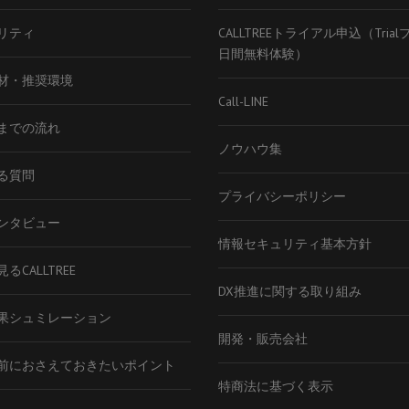
リティ
CALLTREEトライアル申込（Tria
日間無料体験）
材・推奨環境
Call-LINE
までの流れ
ノウハウ集
る質問
プライバシーポリシー
ンタビュー
情報セキュリティ基本方針
るCALLTREE
DX推進に関する取り組み
果シュミレーション
開発・販売会社
前におさえておきたいポイント
特商法に基づく表示