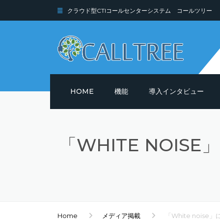
クラウド型CTIコールセンターシステム コールツリー
HOME
機能
導入インタビュー
機能詳細
「WHITE NOI
セキュリティ
Home
メディア掲載
「White noi