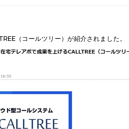
コールセンターシステムを導入す
メリットとデメリット
コールセンターの言葉遣いを総ざ
ALLTREE（コールツリー）が紹介されました。
い！
コールセンターのモニタリング機
を徹底解説！評価基準や成功する
法とは？
コールセンター業務の効率化の方
は
インサイドセールスツールのおす
め6種！