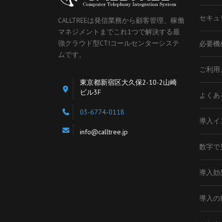
セキュ
CALLTREEは発信業務から顧客管理、稼働
マネジメントまでこれ1つで解決する最
強クラウド型CTIコールセンターシステ
必要機
ムです。
ご利用
東京都新宿区大久保2-10-2山崎
ビル3F
よくあ
03-6774-0118
導入イ
info@calltree.jp
数字で見
導入効
導入の