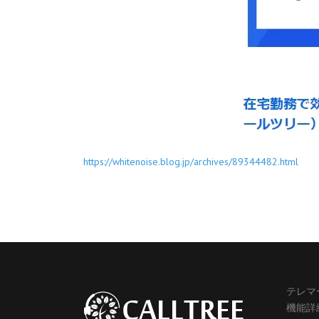
https://whitenoise.blog.jp/archives/89344482.html
テレマ
機能詳