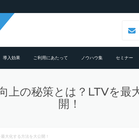
導入効果
ご利用にあたって
ノウハウ集
セミナー
数字で見るCALLTREE
必要機材・推奨環境
コールセンターシステムとは？
向上の秘策とは？LTVを最
導入効果シュミレーション
ご利用までの流れ
CTIシステムとは？導入メリットも
紹介
開！
導入の前におさえておきたいポイン
よくある質問
ト
クラウド型CTIコールセンターシス
ムとは？
テレマーケティングシステム機能
を最大化する方法を大公開！
細