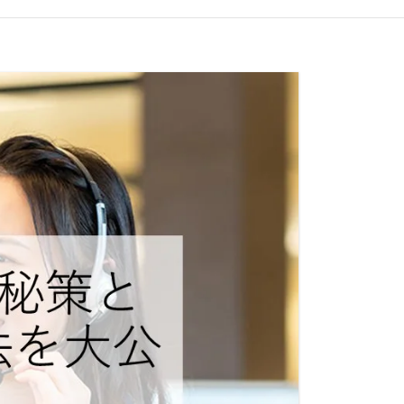
る
ら
能
方
法
す