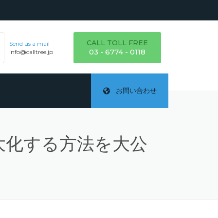
CALL TOLL FREE
Send us a mail
03 - 6774 - 0118
info@calltree.jp
お問い合わせ
大化する方法を大公
ご
テ
詳