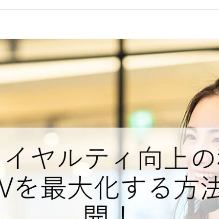
コールセンターシステムを導入す
メリットとデメリット
コールセンターの言葉遣いを総ざ
い！
コールセンターのモニタリング機
を徹底解説！評価基準や成功する
法とは？
コールセンター業務の効率化の方
は
インサイドセールスツールのおす
め6種！