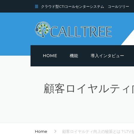
クラウド型CTIコールセンターシステム コールツリー
HOME
機能
導入インタビュー
機能詳細
顧客ロイヤルティ
セキュリティ
Home
顧客ロイヤルティ向上の秘策とは？LTV